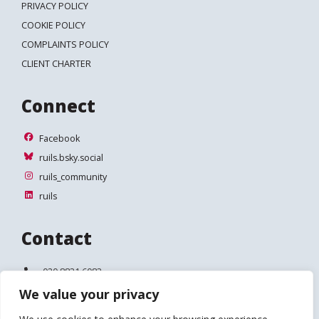
PRIVACY POLICY
COOKIE POLICY
COMPLAINTS POLICY
CLIENT CHARTER
Connect
Facebook
Facebook
ruils.bsky.social
ruils.bsky.social
ruils_community
ruils_community
ruils
ruils
Contact
Telephone:
020 8831 6083
We value your privacy
Email:
info@ruils.co.uk