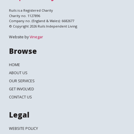
Ruils is a Registered Charity
Charity no. 1127896
Company no. (England & Wales): 6682677
© Copyright 2026 Ruils Independent Living
Website by
Vinegar
Browse
HOME
ABOUT US
OUR SERVICES
GET INVOLVED
CONTACT US
Legal
WEBSITE POLICY